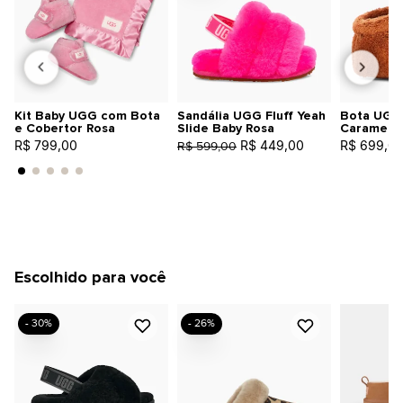
Kit Baby UGG com Bota
Sandália UGG Fluff Yeah
Bota UGG
e Cobertor Rosa
Slide Baby Rosa
Caramelo
R$ 799,00
R$ 449,00
R$ 699,0
R$ 599,00
Escolhido para você
- 30%
- 26%