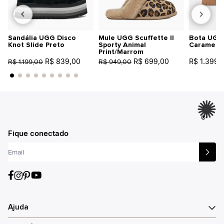
Sandália UGG Disco
Mule UGG Scuffette II
Bota UGG 
Knot Slide Preto
Sporty Animal
Caramelo
Print/Marrom
R$ 839,00
R$ 699,00
R$ 1.399,
R$ 1.199,00
R$ 949,00
®
Fique conectado
Ajuda