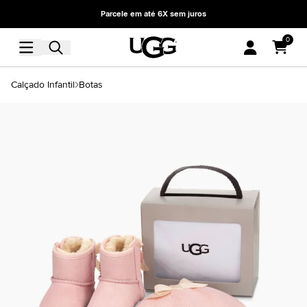
Parcele em até 6X sem juros
0
Calçado Infantil
Botas