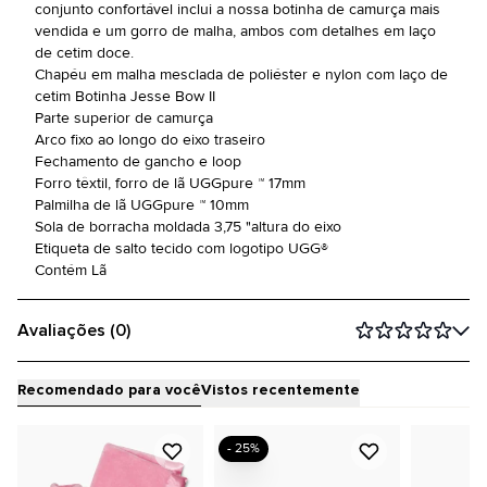
conjunto confortável inclui a nossa botinha de camurça mais
vendida e um gorro de malha, ambos com detalhes em laço
de cetim doce.
Chapéu em malha mesclada de poliéster e nylon com laço de
cetim Botinha Jesse Bow II
Parte superior de camurça
Arco fixo ao longo do eixo traseiro
Fechamento de gancho e loop
Forro têxtil, forro de lã UGGpure ™ 17mm
Palmilha de lã UGGpure ™ 10mm
Sola de borracha moldada 3,75 "altura do eixo
Etiqueta de salto tecido com logotipo UGG®
Contém Lã
Avaliações (0)
Recomendado para você
Vistos recentemente
- 25%