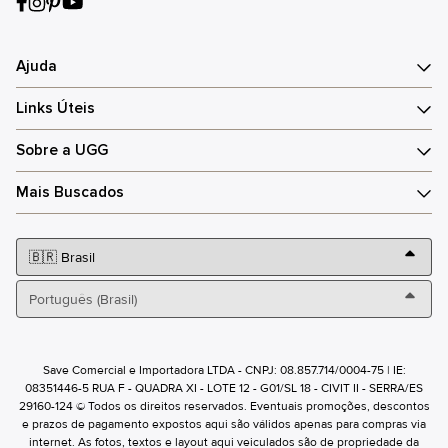
Ajuda
Links Úteis
Sobre a UGG
Mais Buscados
Save Comercial e Importadora LTDA - CNPJ: 08.857.714/0004-75 | IE:
08351446-5 RUA F - QUADRA XI - LOTE 12 - G01/SL 18 - CIVIT II - SERRA/ES
29160-124 © Todos os direitos reservados. Eventuais promoções, descontos
e prazos de pagamento expostos aqui são válidos apenas para compras via
internet. As fotos, textos e layout aqui veiculados são de propriedade da