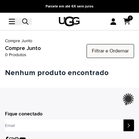
Parcele em até 6X sem juros
0
Compre Junto
Compre Junto
Filtrar e Ordernar
0
Produtos
Nenhum produto encontrado
®
Fique conectado