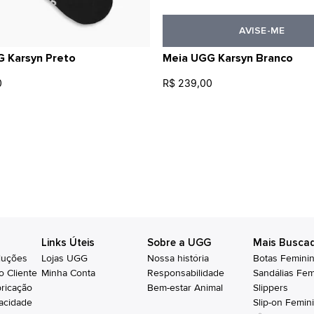
AVISE-ME
 Karsyn Preto
Meia UGG Karsyn Branco
0
R$ 239,00
Links Úteis
Sobre a UGG
Mais Busca
luções
Lojas UGG
Nossa história
Botas Femini
o Cliente
Minha Conta
Responsabilidade
Sandálias Fem
bricação
Bem-estar Animal
Slippers
vacidade
Slip-on Femin