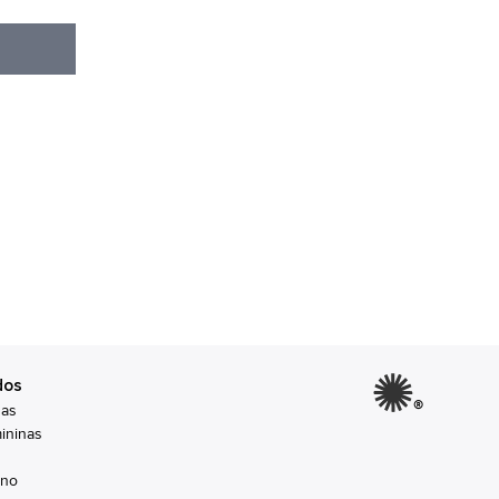
dos
®
nas
ininas
ino