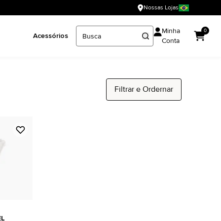
Nossas Lojas
Minha
0
Acessórios
Conta
Filtrar e Ordernar
EL