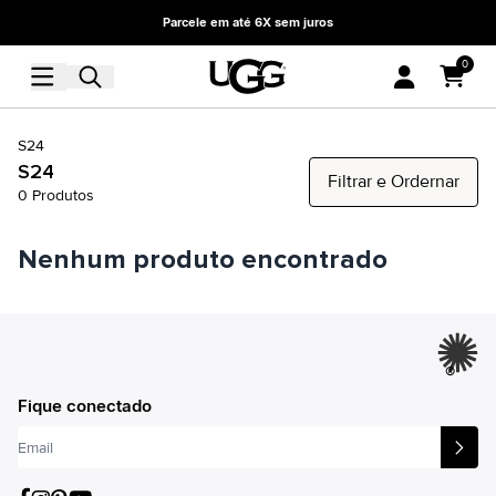
Parcele em até 6X sem juros
0
S24
S24
Filtrar e Ordernar
0
Produtos
Nenhum produto encontrado
®
Fique conectado