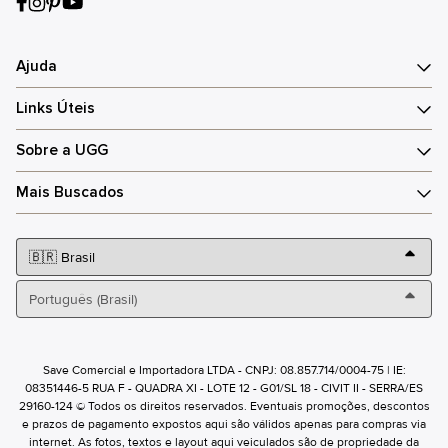
Ajuda
Links Úteis
Sobre a UGG
Mais Buscados
Save Comercial e Importadora LTDA - CNPJ: 08.857.714/0004-75 | IE:
08351446-5 RUA F - QUADRA XI - LOTE 12 - G01/SL 18 - CIVIT II - SERRA/ES
29160-124 © Todos os direitos reservados. Eventuais promoções, descontos
e prazos de pagamento expostos aqui são válidos apenas para compras via
internet. As fotos, textos e layout aqui veiculados são de propriedade da