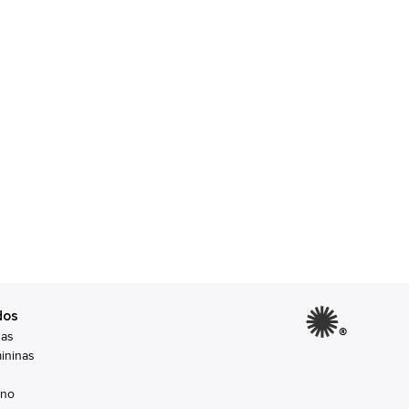
dos
®
nas
ininas
ino