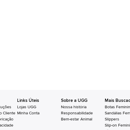
Links Úteis
Sobre a UGG
Mais Busca
luções
Lojas UGG
Nossa história
Botas Femini
o Cliente
Minha Conta
Responsabilidade
Sandálias Fem
bricação
Bem-estar Animal
Slippers
vacidade
Slip-on Femin