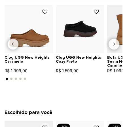
Clog UGG New Heights
Clog UGG New Heights
Bota UGG 
Caramelo
Cozy Preto
Seam New
Caramelo
R$ 1.399,00
R$ 1.599,00
R$ 1.999,
Escolhido para você
- 30%
- 26%