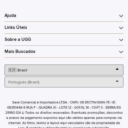
Ajuda
Links Úteis
Sobre a UGG
Mais Buscados
Save Comercial e Importadora LTDA - CNPJ: 08.857.714/0004-75 | IE:
08351446-5 RUA F - QUADRA XI - LOTE 12 - G01/SL 18 - CIVIT II - SERRA/ES
29160-124 © Todos os direitos reservados. Eventuais promoções, descontos
e prazos de pagamento expostos aqui são válidos apenas para compras via
internet. As fotos, textos e layout aqui veiculados são de propriedade da