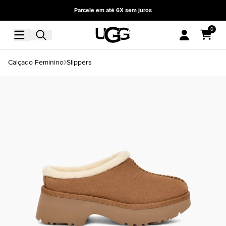
Parcele em até 6X sem juros
0
Calçado Feminino
Slippers