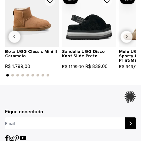
Bota UGG Classic Mini II
Sandália UGG Disco
Mule UGG 
Caramelo
Knot Slide Preto
Sporty An
Print/Mar
R$ 1.799,00
R$ 839,00
R$ 1.199,00
R$ 949,00
®
Fique conectado