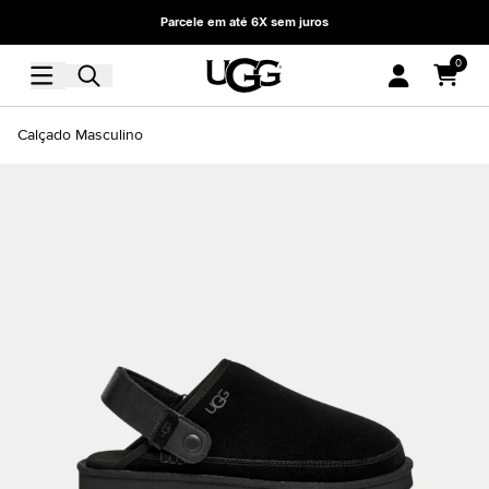
Parcele em até 6X sem juros
0
Calçado Masculino