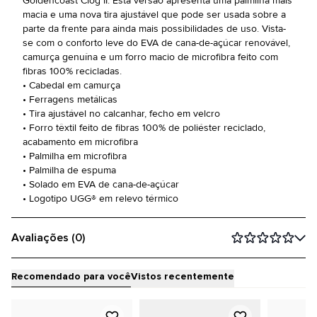
Goldencoast Clog II. Esta versão apresenta uma palmilha mais
macia e uma nova tira ajustável que pode ser usada sobre a
parte da frente para ainda mais possibilidades de uso. Vista-
se com o conforto leve do EVA de cana-de-açúcar renovável,
camurça genuína e um forro macio de microfibra feito com
fibras 100% recicladas.
• Cabedal em camurça
• Ferragens metálicas
• Tira ajustável no calcanhar, fecho em velcro
• Forro têxtil feito de fibras 100% de poliéster reciclado,
acabamento em microfibra
• Palmilha em microfibra
• Palmilha de espuma
• Solado em EVA de cana-de-açúcar
• Logotipo UGG® em relevo térmico
Avaliações (0)
Recomendado para você
Vistos recentemente