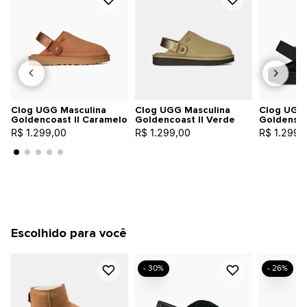
Clog UGG Masculina
Clog UGG Masculina
Clog UGG 
Goldencoast II Caramelo
Goldencoast II Verde
Goldensta
R$ 1.299,00
R$ 1.299,00
R$ 1.299,
Escolhido para você
- 30%
- 26%