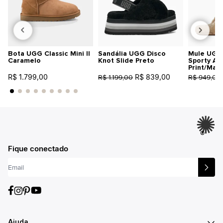
Bota UGG Classic Mini II
Sandália UGG Disco
Mule UGG 
Caramelo
Knot Slide Preto
Sporty An
Print/Mar
R$ 1.799,00
R$ 839,00
R$ 1.199,00
R$ 949,00
®
Fique conectado
Ajuda