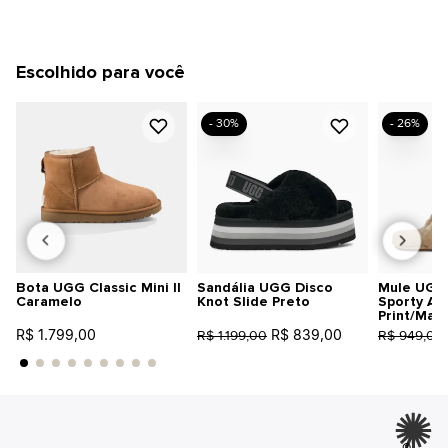
Escolhido para você
- 30%
- 26%
Bota UGG Classic Mini II
Sandália UGG Disco
Mule UGG 
Caramelo
Knot Slide Preto
Sporty An
Print/Mar
R$ 1.799,00
R$ 839,00
R$ 1.199,00
R$ 949,00