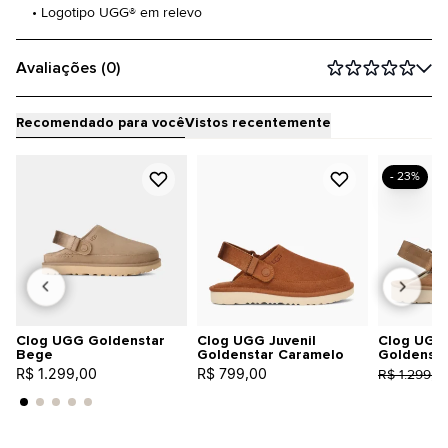
• Logotipo UGG® em relevo
Avaliações (0)
Recomendado para você
Vistos recentemente
- 23%
Clog UGG Goldenstar
Clog UGG Juvenil
Clog UGG 
Bege
Goldenstar Caramelo
Goldenst
R$ 1.299,00
R$ 799,00
R$ 1.299,0