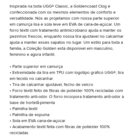
Inspirada na bota UGG® Classic, a Goldencoast Clog é
confeccionada com os mesmos elementos de conforto e
versatilidade. Nós as projetamos com nossa parte superior
em camurça lisa e sola leve em EVA de cana-de-açúcar. Um
forro têxtil com tratamento antimicrobiano ajuda a manter os
pezinhos frescos, enquanto nossa tira ajustável no calcanhar
ajuda a manter esses sapatos no lugar. Um estilo para toda a
família, a Coleção Golden está disponível em masculino,
feminino e agora infantil.
• Parte superior em camurça
• Extremidade da tira em TPU com logotipo gráfico UGG®, tira
em tecido no calcanhar
• Tira de calcanhar ajustável, fecho de velcro
• Forro têxtil feito de fibras de poliéster 100% recicladas com
tratamento anti-odor. O forro incorpora tratamento anti-odor à
base de hortelã-pimenta
• Palmilha têxtil
• Palmilha de espuma
• Sola em EVA cana-de-açúcar
• Acabamento têxtil feita com fibras de poliéster 100%
recicladas