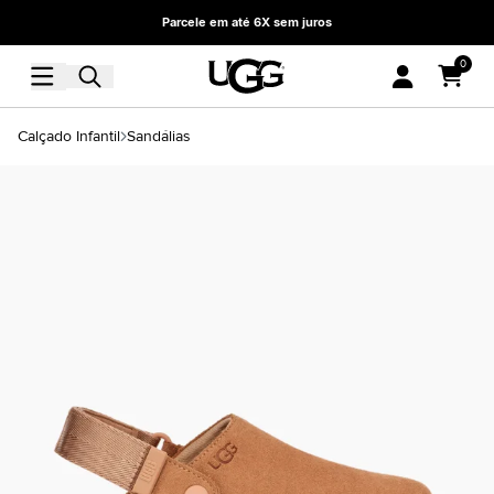
Parcele em até 6X sem juros
0
Calçado Infantil
Sandálias