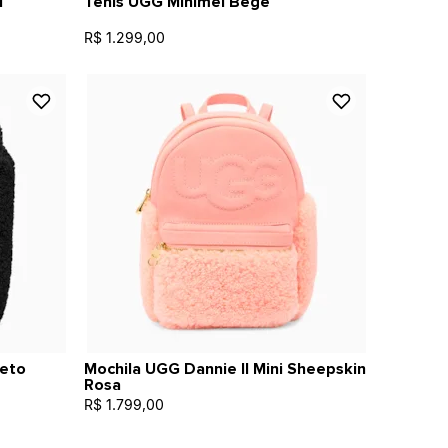
l
Tênis UGG Minimel Bege
R$ 1.299,00
reto
Mochila UGG Dannie II Mini Sheepskin
Rosa
R$ 1.799,00