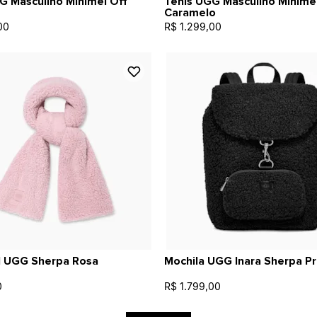
G Masculino Minimel Off
Tênis UGG Masculino Minime
Caramelo
00
R$ 1.299,00
l UGG Sherpa Rosa
Mochila UGG Inara Sherpa P
0
R$ 1.799,00