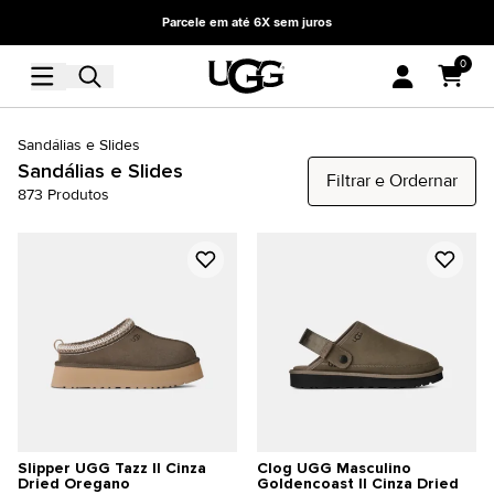
Parcele em até 6X sem juros
0
Sandálias e Slides
Sandálias e Slides
Filtrar e Ordernar
873
Produtos
Slipper UGG Tazz II Cinza
Clog UGG Masculino
Dried Oregano
Goldencoast II Cinza Dried