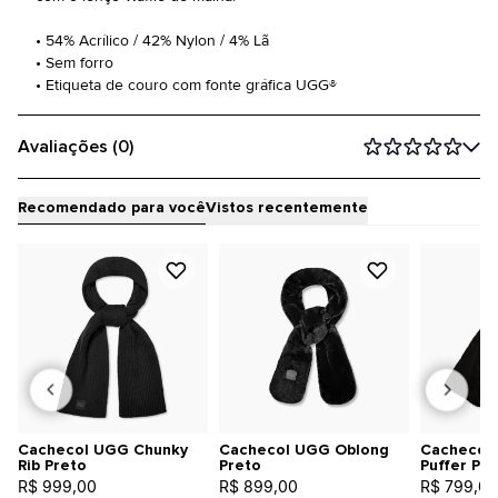
• 54% Acrílico / 42% Nylon / 4% Lã
• Sem forro
• Etiqueta de couro com fonte gráfica UGG®
Avaliações (0)
Recomendado para você
Vistos recentemente
Cachecol UGG Chunky
Cachecol UGG Oblong
Cachecol 
Rib Preto
Preto
Puffer Pre
R$ 999,00
R$ 899,00
R$ 799,00