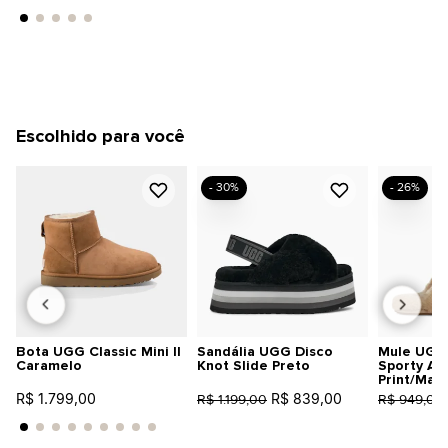
Escolhido para você
- 30%
- 26%
Bota UGG Classic Mini II
Sandália UGG Disco
Mule UGG 
Caramelo
Knot Slide Preto
Sporty An
Print/Mar
R$ 1.799,00
R$ 839,00
R$ 1.199,00
R$ 949,00