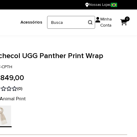
Nossas Lojas
Minha
0
Acessórios
Conta
checol UGG Panther Print Wrap
7-CPTH
 849,00
(0)
 Animal Print