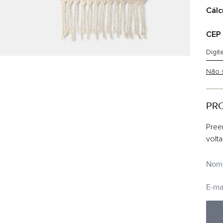
Cálc
CEP
Não 
PR
Pree
volt