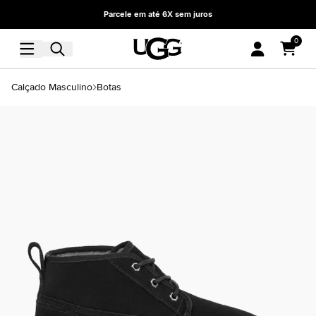
Parcele em até 6X sem juros
0
Calçado Masculino
Botas