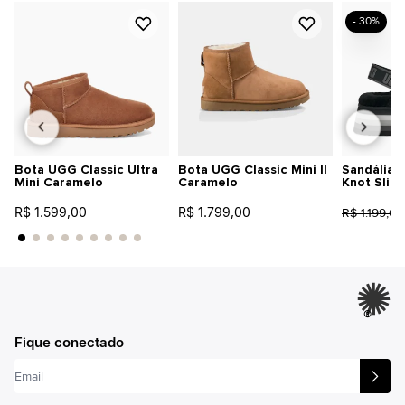
- 30%
Bota UGG Classic Ultra
Bota UGG Classic Mini II
Sandália 
Mini Caramelo
Caramelo
Knot Slid
R$ 1.599,00
R$ 1.799,00
R$ 1.199,00
®
Fique conectado