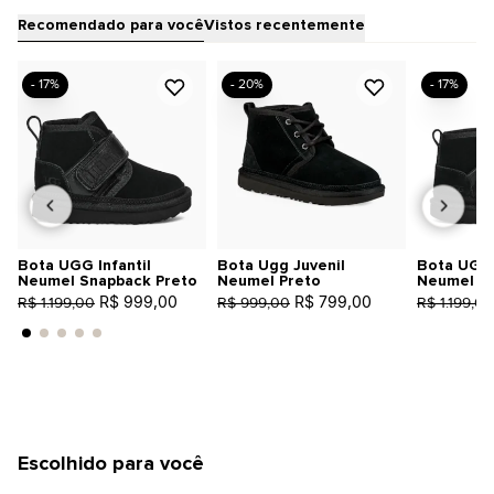
Recomendado para você
Vistos recentemente
- 17%
- 20%
- 17%
Bota UGG Infantil
Bota Ugg Juvenil
Bota UGG 
Neumel Snapback Preto
Neumel Preto
Neumel Sn
R$ 999,00
R$ 799,00
R$ 1.199,00
R$ 999,00
R$ 1.199,00
Escolhido para você