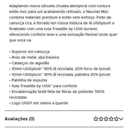
Adaptando nossa silhueta chukka atemporal com costura
estilo moc para um acabamento refinado, o Neumel Moc
combina materiais premium e estilo sem esforço. Feito de
camurça rica, é forrado em nossa mistura de lã UGGplush e
finalizado com uma sola Treadlite by UGG durável,
oferecendo conforto leve e uma sensação flexível onde quer
que você vá.
• Superior em camurça
• Ilhós de metal, aba traseira
• Cadarços de algodão
• 10mm UGGplush™ 80% lã reciclada, 20% forro de lyocell
• 10mm UGGplush™ 80% lã reciclada, palmilha 20% lyocell
• Palmilha de espuma
• Sola Treadlite by UGG™ para conforto
• Encadernação têxtil feita de fibras de poliéster 100%
recicladas
• Logo UGG® em relevo a quente
Avaliações (0)