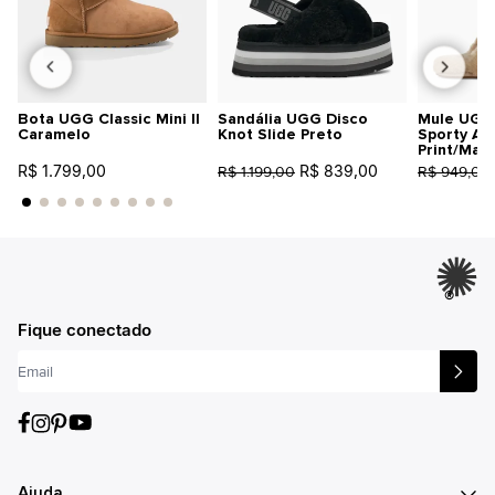
Bota UGG Classic Mini II
Sandália UGG Disco
Mule UGG 
Caramelo
Knot Slide Preto
Sporty An
Print/Mar
R$ 1.799,00
R$ 839,00
R$ 1.199,00
R$ 949,00
®
Fique conectado
Ajuda