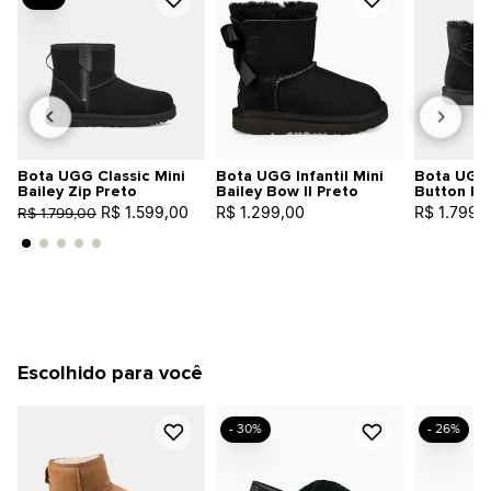
Bota UGG Classic Mini
Bota UGG Infantil Mini
Bota UGG 
Bailey Zip Preto
Bailey Bow II Preto
Button II 
R$ 1.599,00
R$ 1.299,00
R$ 1.799,
R$ 1.799,00
Escolhido para você
- 30%
- 26%