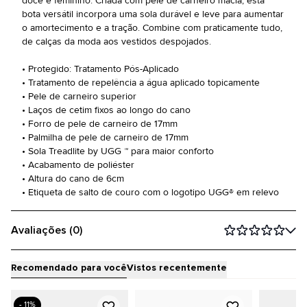
doce e feminino. Criada com pele de carneiro macia, esta
bota versátil incorpora uma sola durável e leve para aumentar
o amortecimento e a tração. Combine com praticamente tudo,
de calças da moda aos vestidos despojados.
• Protegido: Tratamento Pós-Aplicado
• Tratamento de repelência a água aplicado topicamente
• Pele de carneiro superior
• Laços de cetim fixos ao longo do cano
• Forro de pele de carneiro de 17mm
• Palmilha de pele de carneiro de 17mm
• Sola Treadlite by UGG ™ para maior conforto
• Acabamento de poliéster
• Altura do cano de 6cm
• Etiqueta de salto de couro com o logotipo UGG® em relevo
Avaliações (0)
Recomendado para você
Vistos recentemente
- 11%