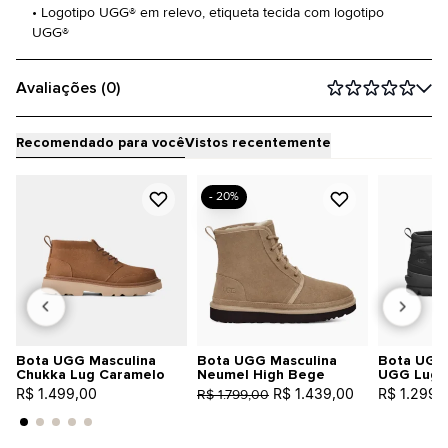
• Logotipo UGG® em relevo, etiqueta tecida com logotipo
UGG®
Avaliações (0)
Recomendado para você
Vistos recentemente
- 20%
Bota UGG Masculina
Bota UGG Masculina
Bota UGG 
Chukka Lug Caramelo
Neumel High Bege
UGG Lug 
R$ 1.499,00
R$ 1.439,00
R$ 1.299,
R$ 1.799,00