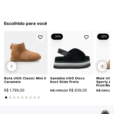
Escolhido para você
- 30%
- 26%
Bota UGG Classic Mini II
Sandália UGG Disco
Mule UGG 
Caramelo
Knot Slide Preto
Sporty An
Print/Mar
R$ 1.799,00
R$ 839,00
R$ 1.199,00
R$ 949,00