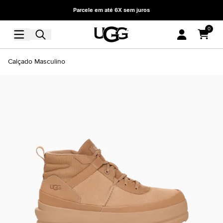
Parcele em até 6X sem juros
0
Calçado Masculino