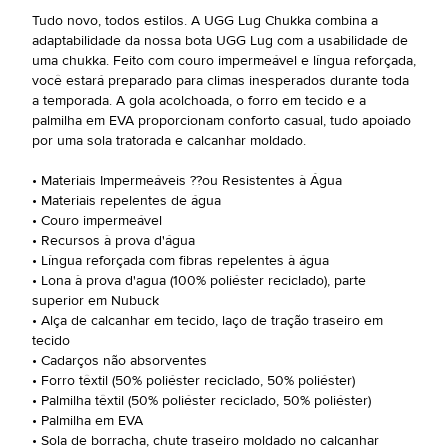
Tudo novo, todos estilos. A UGG Lug Chukka combina a
adaptabilidade da nossa bota UGG Lug com a usabilidade de
uma chukka. Feito com couro impermeável e língua reforçada,
você estará preparado para climas inesperados durante toda
a temporada. A gola acolchoada, o forro em tecido e a
palmilha em EVA proporcionam conforto casual, tudo apoiado
por uma sola tratorada e calcanhar moldado.
• Materiais Impermeáveis ??ou Resistentes à Água
• Materiais repelentes de água
• Couro impermeável
• Recursos à prova d'água
• Língua reforçada com fibras repelentes à água
• Lona à prova d'agua (100% poliéster reciclado), parte
superior em Nubuck
• Alça de calcanhar em tecido, laço de tração traseiro em
tecido
• Cadarços não absorventes
• Forro têxtil (50% poliéster reciclado, 50% poliéster)
• Palmilha têxtil (50% poliéster reciclado, 50% poliéster)
• Palmilha em EVA
• Sola de borracha, chute traseiro moldado no calcanhar