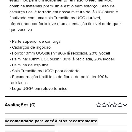
estilo moc para um acabamento refinado, o Neumel Moc
combina materiais premium e estilo sem esforço. Feito de
camurça rica, é forrado em nossa mistura de lã UGGplush e
finalizado com uma sola Treadlite by UGG durável,
oferecendo conforto leve e uma sensação flexível onde quer
que você vá.
• Parte superior de camurça
• Cadarços de algodão
• Forro: 10mm UGGplush™ 80% lã reciclada, 20% lyocell
• Palmilha: 10mm UGGplush™ 80% lã reciclada, 20% lyocell
• Palmilha de espuma
• Sola Treadlite by UGG™ para conforto
• Encadernação têxtil feita de fibras de poliéster 100%
recicladas
• Logo UGG® em relevo térmico
Avaliações (0)
Recomendado para você
Vistos recentemente