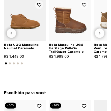
Bota UGG Masculina
Bota Masculina UGG
Bota Masc
Neumel Caramelo
Heritage Pull-On
Venture D
TrailGazer Caramelo
Caramelo
R$ 1.449,00
R$ 1.999,00
R$ 1.799,
Escolhido para você
- 30%
- 26%