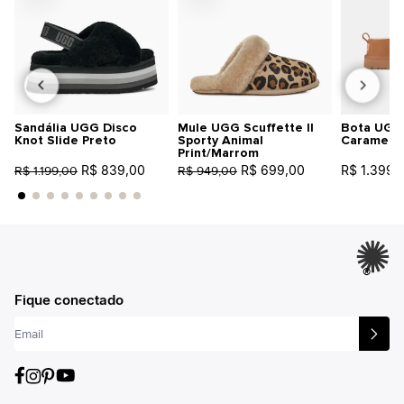
Sandália UGG Disco
Mule UGG Scuffette II
Bota UGG 
Knot Slide Preto
Sporty Animal
Caramelo
Print/Marrom
R$ 839,00
R$ 699,00
R$ 1.399,
R$ 1.199,00
R$ 949,00
®
Fique conectado