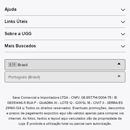
Ajuda
Links Úteis
Sobre a UGG
Mais Buscados
Save Comercial e Importadora LTDA - CNPJ: 08.857.714/0004-75 | IE:
08351446-5 RUA F - QUADRA XI - LOTE 12 - G01/SL 18 - CIVIT II - SERRA/ES
29160-124 © Todos os direitos reservados. Eventuais promoções, descontos
e prazos de pagamento expostos aqui são válidos apenas para compras via
internet. As fotos, textos e layout aqui veiculados são de propriedade da
Loja. É proibida a utilização total ou parcial sem autorização.