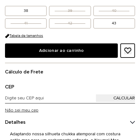
38
39
40
41
42
43
Tabela de tamanhos
Adicionar ao carrinho
Cálculo de Frete
CEP
Não sei meu cep
Detalhes
Adaptando nossa silhueta chukka atemporal com costura