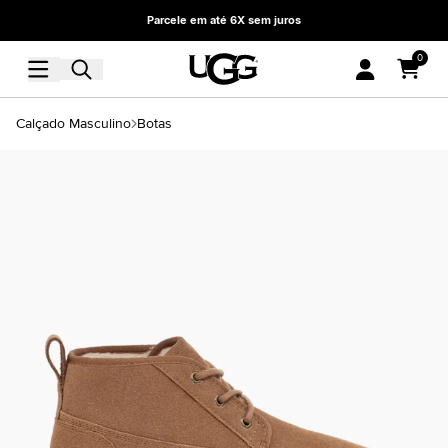
Parcele em até 6X sem juros
0
Calçado Masculino
Botas