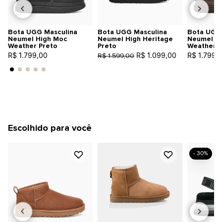
Bota UGG Masculina
Bota UGG Masculina
Bota UGG 
Neumel High Moc
Neumel High Heritage
Neumel H
Weather Preto
Preto
Weather 
R$ 1.799,00
R$ 1.099,00
R$ 1.799,
R$ 1.599,00
Escolhido para você
- 30%