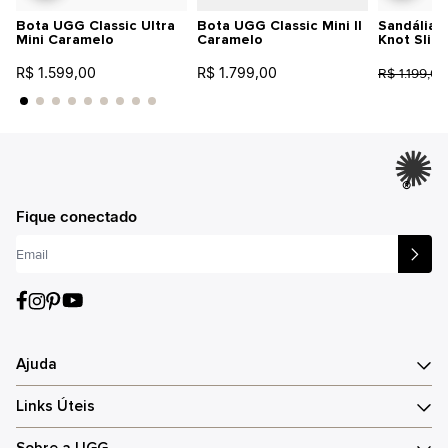
Bota UGG Classic Ultra
Bota UGG Classic Mini II
Sandália 
Mini Caramelo
Caramelo
Knot Slid
R$ 1.599,00
R$ 1.799,00
R$ 1.199,00
®
Fique conectado
Ajuda
Links Úteis