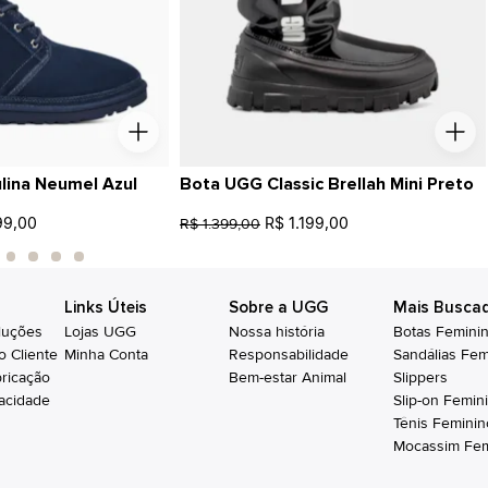
ina Neumel Azul
Bota UGG Classic Brellah Mini Preto
99,00
R$ 1.199,00
R$ 1.399,00
Links Úteis
Sobre a UGG
Mais Busca
luções
Lojas UGG
Nossa história
Botas Femini
o Cliente
Minha Conta
Responsabilidade
Sandálias Fem
bricação
Bem-estar Animal
Slippers
vacidade
Slip-on Femin
Tênis Feminin
Mocassim Fem