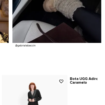
@gabrielabaccin
Bota UGG Adirondac
Caramelo