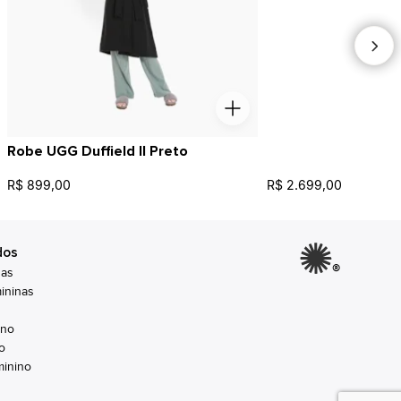
Robe UGG Duffield II Preto
R$ 899,00
R$ 2.699,00
Calça UGG Cathy P
Tênis UGG Lo Lowm
dos
®
nas
ininas
ino
o
inino