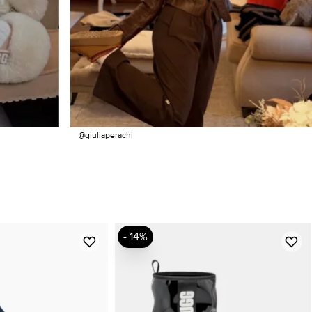
@giuliaperachi
- 14%