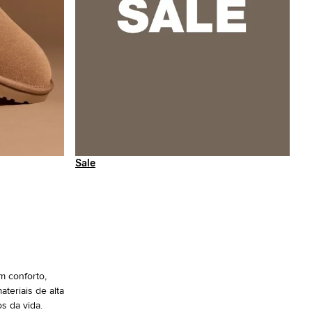
Sale
m conforto,
teriais de alta
s da vida.