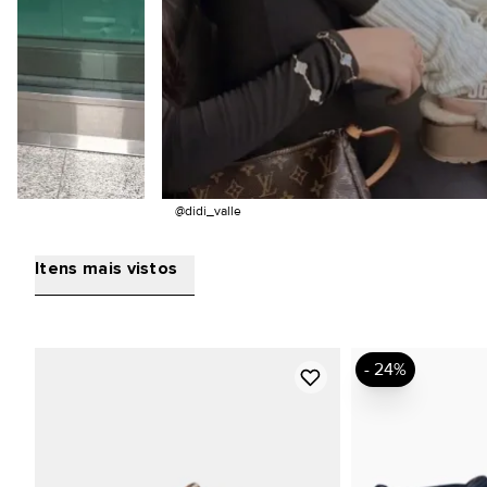
@didi_valle
Itens mais vistos
- 24%