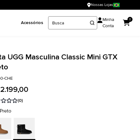
Nossas Lojas
Minha
0
Acessórios
Conta
ta UGG Masculina Classic Mini GTX
eto
150-CHE
 2.199,00
(0)
 Preto