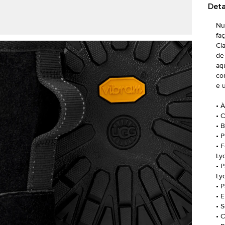
Deta
Nu
fa
Cl
de
aq
co
e 
• 
• 
• 
• 
• 
Ly
• 
Lyo
• 
• 
• 
• C