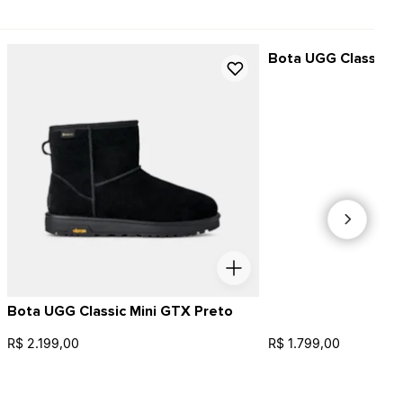
Bota UGG Classic Min
Bota UGG Classic Mini GTX Preto
R$ 2.199,00
R$ 1.799,00