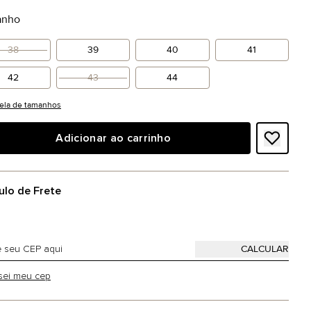
anho
38
39
40
41
42
43
44
ela de tamanhos
Adicionar ao carrinho
ulo de Frete
sei meu cep