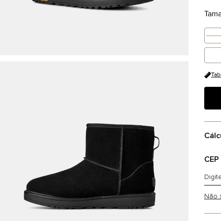
Tam
Tab
Cálc
CEP
Não 