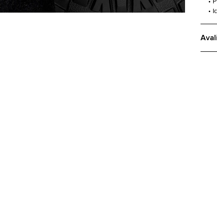
• 
• I
Aval