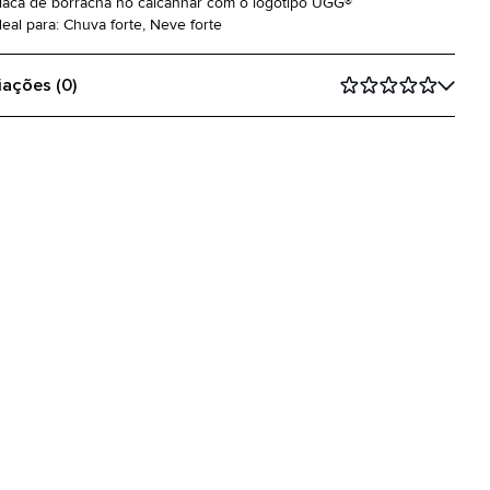
Placa de borracha no calcanhar com o logotipo UGG®
deal para: Chuva forte, Neve forte
iações (0)