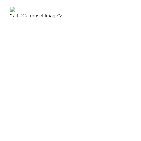
" alt="Carrousel Image">