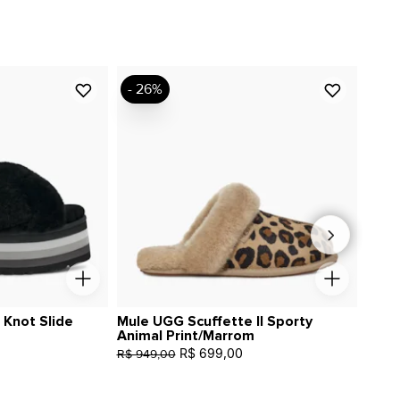
- 26%
 Knot Slide
Mule UGG Scuffette II Sporty
Bota
Animal Print/Marrom
R$ 699,00
R$ 1.
R$ 949,00