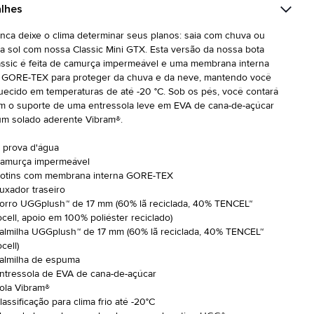
lhes
nca deixe o clima determinar seus planos: saia com chuva ou
ça sol com nossa Classic Mini GTX. Esta versão da nossa bota
assic é feita de camurça impermeável e uma membrana interna
 GORE-TEX para proteger da chuva e da neve, mantendo você
uecido em temperaturas de até -20 °C. Sob os pés, você contará
m o suporte de uma entressola leve em EVA de cana-de-açúcar
um solado aderente Vibram®.
À prova d'água
Camurça impermeável
Botins com membrana interna GORE-TEX
Puxador traseiro
Forro UGGplush™ de 17 mm (60% lã reciclada, 40% TENCEL™
ocell, apoio em 100% poliéster reciclado)
Palmilha UGGplush™ de 17 mm (60% lã reciclada, 40% TENCEL™
cell)
Palmilha de espuma
Entressola de EVA de cana-de-açúcar
Sola Vibram®
lassificação para clima frio até -20°C