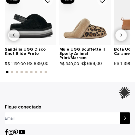
Sandália UGG Disco
Mule UGG Scuffette II
Bota UGG 
Knot Slide Preto
Sporty Animal
Caramelo
Print/Marrom
R$ 839,00
R$ 699,00
R$ 1.399,
R$ 1.199,00
R$ 949,00
®
Fique conectado