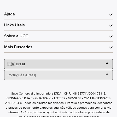
Ajuda
Links Úteis
Sobre a UGG
Mais Buscados
Save Comercial e Importadora LTDA - CNPJ: 08.857.714/0004-75 | IE:
08351446-5 RUA F - QUADRA XI - LOTE 12 - G01/SL 18 - CIVIT II - SERRA/ES
29160-124 © Todos os direitos reservados. Eventuais promoções, descontos
e prazos de pagamento expostos aqui são válidos apenas para compras via
internet. As fotos, textos e layout aqui veiculados são de propriedade da