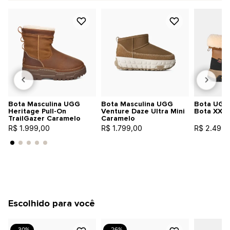
Bota Masculina UGG
Bota Masculina UGG
Bota UGG
Heritage Pull-On
Venture Daze Ultra Mini
Bota XXV
TrailGazer Caramelo
Caramelo
R$ 1.999,00
R$ 1.799,00
R$ 2.499,
Escolhido para você
- 30%
- 26%