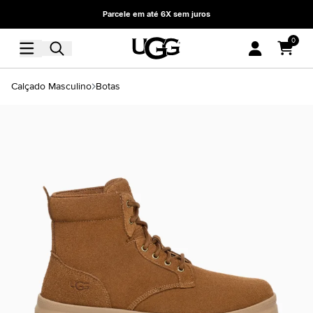
Parcele em até 6X sem juros
0
Calçado Masculino
Botas