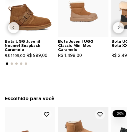
Bota UGG Juvenil
Bota Juvenil UGG
Bota UGG
Neumel Snapback
Classic Mini Mod
Bota XXV
Caramelo
Caramelo
R$ 999,00
R$ 1.499,00
R$ 2.499,
R$ 1.199,00
Escolhido para você
- 30%