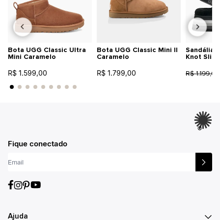
Bota UGG Classic Ultra
Bota UGG Classic Mini II
Sandália 
Mini Caramelo
Caramelo
Knot Slid
R$ 1.599,00
R$ 1.799,00
R$ 1.199,00
®
Fique conectado
Ajuda