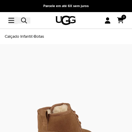
Parcele em até 6X sem juros
0
Calçado Infantil
Botas