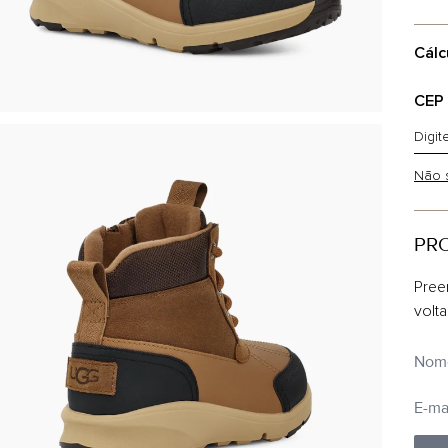
Cálc
CEP
Não 
PR
Pree
volt