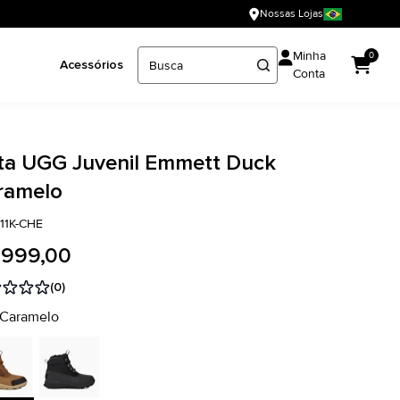
Nossas Lojas
Minha
0
Acessórios
Conta
ta UGG Juvenil Emmett Duck
ramelo
411K-CHE
 999,00
(0)
 Caramelo