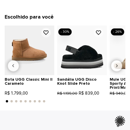
Escolhido para você
- 30%
- 26%
Bota UGG Classic Mini II
Sandália UGG Disco
Mule UGG 
Caramelo
Knot Slide Preto
Sporty An
Print/Mar
R$ 1.799,00
R$ 839,00
R$ 1.199,00
R$ 949,00
®