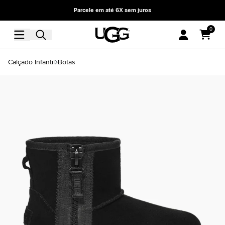
Parcele em até 6X sem juros
0
Calçado Infantil
Botas