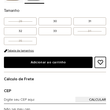
Tamanho
29
30
31
32
33
34
35
Tabela de tamanhos
Adicionar ao carrinho
Cálculo de Frete
CEP
Não sei meu cep