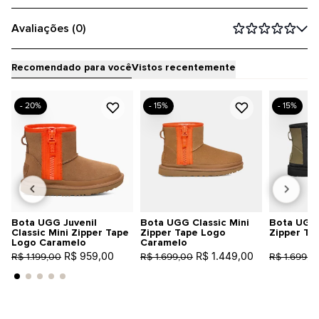
Avaliações (0)
Recomendado para você
Vistos recentemente
- 20%
- 15%
- 15%
Bota UGG Juvenil
Bota UGG Classic Mini
Bota UGG 
Classic Mini Zipper Tape
Zipper Tape Logo
Zipper Ta
Logo Caramelo
Caramelo
R$ 959,00
R$ 1.449,00
R$ 1.199,00
R$ 1.699,00
R$ 1.699,0