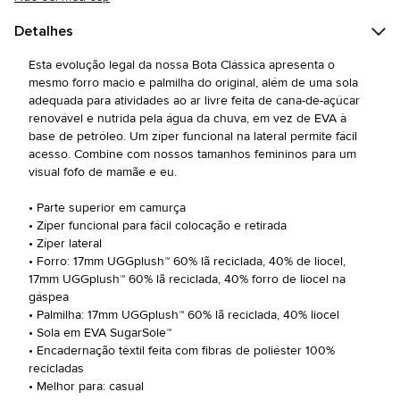
Detalhes
Esta evolução legal da nossa Bota Clássica apresenta o
mesmo forro macio e palmilha do original, além de uma sola
adequada para atividades ao ar livre feita de cana-de-açúcar
renovável e nutrida pela água da chuva, em vez de EVA à
base de petróleo. Um zíper funcional na lateral permite fácil
acesso. Combine com nossos tamanhos femininos para um
visual fofo de mamãe e eu.
• Parte superior em camurça
• Zíper funcional para fácil colocação e retirada
• Zíper lateral
• Forro: 17mm UGGplush™ 60% lã reciclada, 40% de liocel,
17mm UGGplush™ 60% lã reciclada, 40% forro de liocel na
gáspea
• Palmilha: 17mm UGGplush™ 60% lã reciclada, 40% liocel
• Sola em EVA SugarSole™
• Encadernação têxtil feita com fibras de poliéster 100%
recicladas
• Melhor para: casual