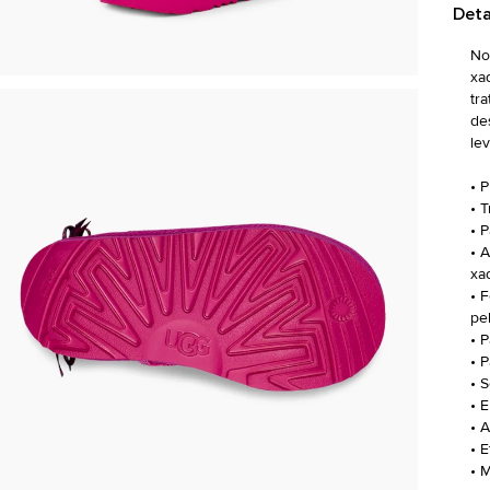
Deta
No
xa
tr
de
le
• 
• 
• 
• 
xa
• 
pe
• 
• 
• 
• 
• 
• 
• 