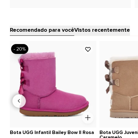
Recomendado para você
Vistos recentemente
- 20%
Bota UGG Infantil Bailey Bow II Rosa
Bota UGG Juvenil
Caramelo