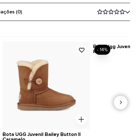
iações (0)
Bota Ugg Juvenil Cla
- 14%
Rosa
Bota UGG Juvenil Bailey Button II
Caramelo