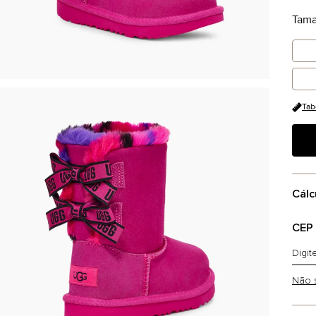
Tam
Tab
Cálc
CEP
Não 