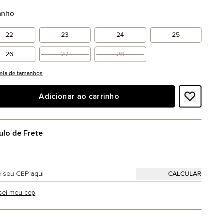
anho
22
23
24
25
26
27
28
ela de tamanhos
Adicionar ao carrinho
ulo de Frete
sei meu cep