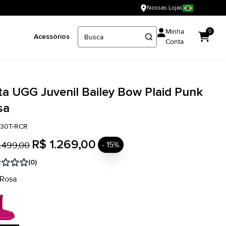
Nossas Lojas
Minha
0
Acessórios
Conta
ta UGG Juvenil Bailey Bow Plaid Punk
sa
930T-RCR
R$ 1.269,00
.499,00
- 15%
(0)
 Rosa