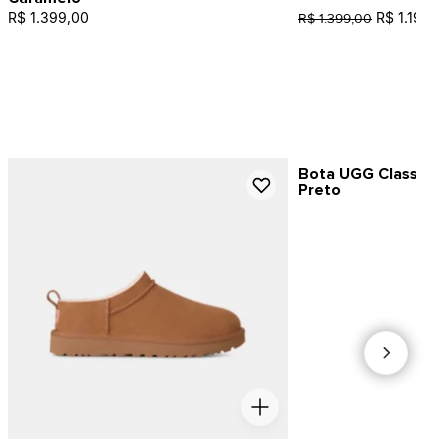
R$ 1.399,00
R$ 1.199,0
R$ 1.399,00
Bota UGG Classic Ul
Preto