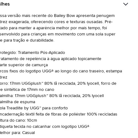
lhes
ssa versão mais recente do Bailey Bow apresenta penugem
drez exagerada, oferecendo cores e texturas ousadas. Pré-
atado para manter a aparência melhor por mais tempo, foi
senvolvido para crianças em movimento com uma sola super
ve para tração e durabilidade.
Protegido: Tratamento Pós-Aplicado
Tratamento de repelência à água aplicado topicamente
Parte superior de camurça
Arcos fixos do logotipo UGG® ao longo do cano traseiro, estampa
drez
Forro: 17mm UGGplush™ 80% lã reciclada, 20% lyocell, forro de
le sintética de 17mm no cano
Palmilha: 17mm UGGplush™ 80% lã reciclada, 20% lyocell
Palmilha de espuma
Sola Treadlite by UGG™ para conforto
Encadernação têxtil feita de fibras de poliéster 100% recicladas
Altura do cano: 10cm
Etiqueta tecida no calcanhar com logotipo UGG®
Melhor para: Casual