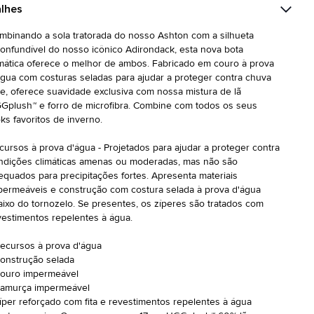
lhes
mbinando a sola tratorada do nosso Ashton com a silhueta
confundível do nosso icônico Adirondack, esta nova bota
imática oferece o melhor de ambos. Fabricado em couro à prova
água com costuras seladas para ajudar a proteger contra chuva
ve, oferece suavidade exclusiva com nossa mistura de lã
Gplush™ e forro de microfibra. Combine com todos os seus
oks favoritos de inverno.
cursos à prova d'água - Projetados para ajudar a proteger contra
ndições climáticas amenas ou moderadas, mas não são
equados para precipitações fortes. Apresenta materiais
permeáveis e construção com costura selada à prova d'água
aixo do tornozelo. Se presentes, os zíperes são tratados com
vestimentos repelentes à água.
Recursos à prova d'água
Construção selada
Couro impermeável
Camurça impermeável
Zíper reforçado com fita e revestimentos repelentes à água