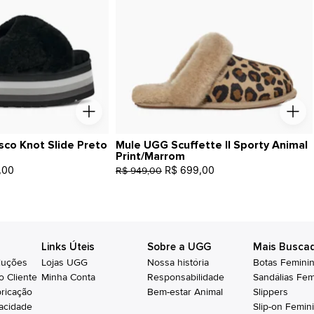
sco Knot Slide Preto
Mule UGG Scuffette II Sporty Animal
Print/Marrom
,00
R$ 699,00
R$ 949,00
Links Úteis
Sobre a UGG
Mais Busca
luções
Lojas UGG
Nossa história
Botas Femini
o Cliente
Minha Conta
Responsabilidade
Sandálias Fem
bricação
Bem-estar Animal
Slippers
vacidade
Slip-on Femin