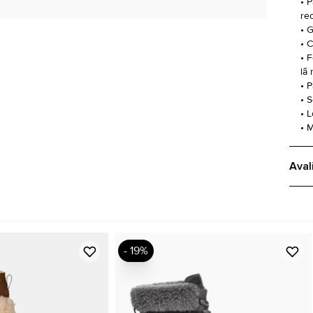
• 
rec
• 
• 
• 
lã
• 
• 
• 
• 
Aval
- 19%