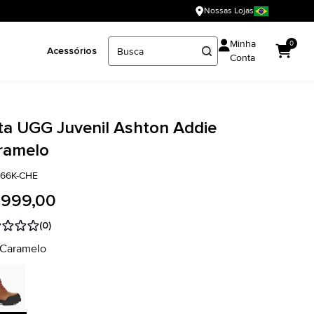
Nossas Lojas
Minha
0
Acessórios
Conta
ta UGG Juvenil Ashton Addie
ramelo
666K-CHE
 999,00
(0)
 Caramelo