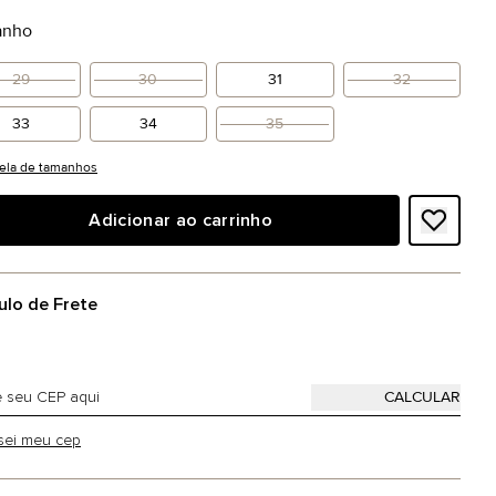
anho
29
30
31
32
33
34
35
ela de tamanhos
Adicionar ao carrinho
ulo de Frete
sei meu cep