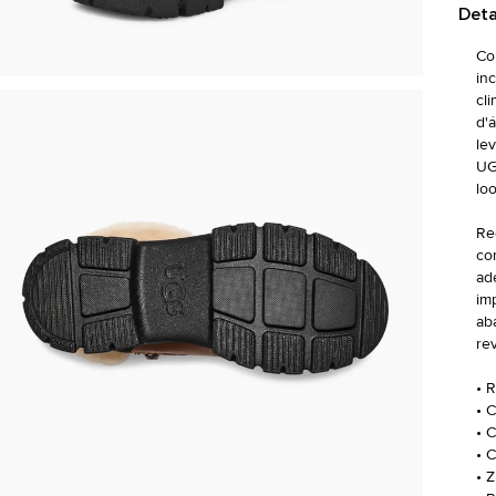
Deta
Co
in
cl
d'
le
UG
lo
Re
co
ad
im
ab
re
• 
• 
• 
• 
• 