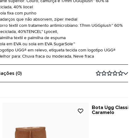
Parte superior: Couro, camurça e 17mm UGGplush™ 60% lã
iclada, 40% liocel
Gola fixa com punho
Cadarços que não absorvem, zíper medial
Forro têxtil com tratamento antimicrobiano: 17mm UGGplush™ 60%
 reciclada, 40%TENCEL™ Lyocell,
Palmilha têxtil e palmilha de espuma
Sola em EVA ou sola em EVA SugarSole™
Logotipo UGG® em relevo, etiqueta tecida com logotipo UGG®
Melhor para: Chuva fraca ou moderada, Neve fraca
iações (0)
Bota Ugg Classic Sho
Caramelo