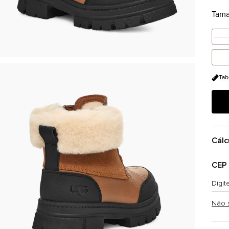
Tam
Tab
Cálc
CEP
Não 