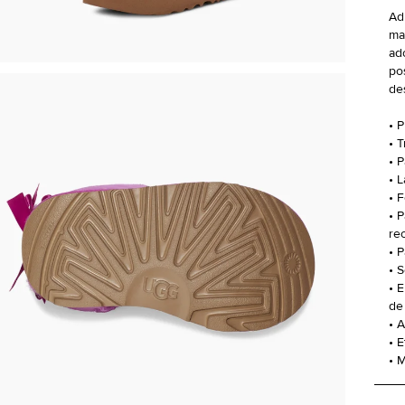
Ad
ma
ad
po
de
• 
• 
• 
• 
• 
• 
re
• 
• 
• 
de
• 
• 
• 