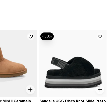
- 30%
 Mini II Caramelo
Sandália UGG Disco Knot Slide Preto