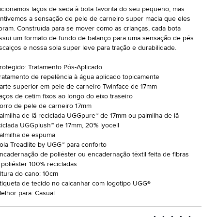
icionamos laços de seda à bota favorita do seu pequeno, mas
ntivemos a sensação de pele de carneiro super macia que eles
oram. Construída para se mover como as crianças, cada bota
ssui um formato de fundo de balanço para uma sensação de pés
scalços e nossa sola super leve para tração e durabilidade.
Protegido: Tratamento Pós-Aplicado
Tratamento de repelência à água aplicado topicamente
Parte superior em pele de carneiro Twinface de 17mm
Laços de cetim fixos ao longo do eixo traseiro
Forro de pele de carneiro 17mm
Palmilha de lã reciclada UGGpure™ de 17mm ou palmilha de lã
ciclada UGGplush™ de 17mm, 20% lyocell
Palmilha de espuma
Sola Treadlite by UGG™ para conforto
Encadernação de poliéster ou encadernação têxtil feita de fibras
 poliéster 100% recicladas
Altura do cano: 10cm
Etiqueta de tecido no calcanhar com logotipo UGG®
Melhor para: Casual