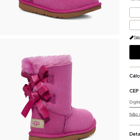
Tab
Cálc
CEP
Não 
Deta