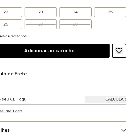
22
23
24
25
26
27
28
ela de tamanhos
Adicionar ao carrinho
ulo de Frete
sei meu cep
lhes