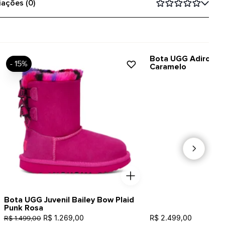
iações (0)
Bota UGG Adironda
- 15%
Caramelo
Bota UGG Juvenil Bailey Bow Plaid
Punk Rosa
R$ 1.269,00
R$ 2.499,00
R$ 1.499,00