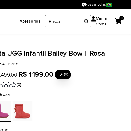
Nossas Lojas
Minha
0
Acessórios
Conta
a UGG Infantil Bailey Bow II Rosa
394T-PRBY
R$ 1.199,00
.499,00
- 20%
(0)
 Rosa
anho