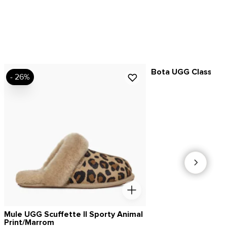
Bota UGG Classic M
- 26%
Mule UGG Scuffette II Sporty Animal
Print/Marrom