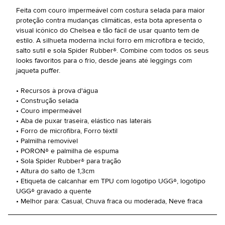
Feita com couro impermeável com costura selada para maior
proteção contra mudanças climáticas, esta bota apresenta o
visual icônico do Chelsea e tão fácil de usar quanto tem de
estilo. A silhueta moderna inclui forro em microfibra e tecido,
salto sutil e sola Spider Rubber®. Combine com todos os seus
looks favoritos para o frio, desde jeans até leggings com
jaqueta puffer.
• Recursos à prova d'água
• Construção selada
• Couro impermeável
• Aba de puxar traseira, elástico nas laterais
• Forro de microfibra, Forro têxtil
• Palmilha removível
• PORON® e palmilha de espuma
• Sola Spider Rubber® para tração
• Altura do salto de 1,3cm
• Etiqueta de calcanhar em TPU com logotipo UGG®, logotipo
UGG® gravado a quente
• Melhor para: Casual, Chuva fraca ou moderada, Neve fraca