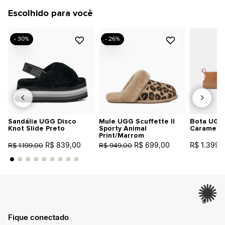
Escolhido para você
- 30%
- 26%
Sandália UGG Disco
Mule UGG Scuffette II
Bota UGG 
Knot Slide Preto
Sporty Animal
Caramelo
Print/Marrom
R$ 839,00
R$ 699,00
R$ 1.399,
R$ 1.199,00
R$ 949,00
®
Fique conectado