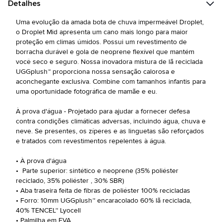
Detalhes
Uma evolução da amada bota de chuva impermeável Droplet,
o Droplet Mid apresenta um cano mais longo para maior
proteção em climas úmidos. Possui um revestimento de
borracha durável e gola de neoprene flexível que mantém
você seco e seguro. Nossa inovadora mistura de lã reciclada
UGGplush™ proporciona nossa sensação calorosa e
aconchegante exclusiva. Combine com tamanhos infantis para
uma oportunidade fotográfica de mamãe e eu.
À prova d'água - Projetado para ajudar a fornecer defesa
contra condições climáticas adversas, incluindo água, chuva e
neve. Se presentes, os zíperes e as linguetas são reforçados
e tratados com revestimentos repelentes à água.
• À prova d'água
• Parte superior: sintético e neoprene (35% poliéster
reciclado, 35% poliéster , 30% SBR)
• Aba traseira feita de fibras de poliéster 100% recicladas
• Forro: 10mm UGGplush™ encaracolado 60% lã reciclada,
40% TENCEL™ Lyocell
• Palmilha em EVA