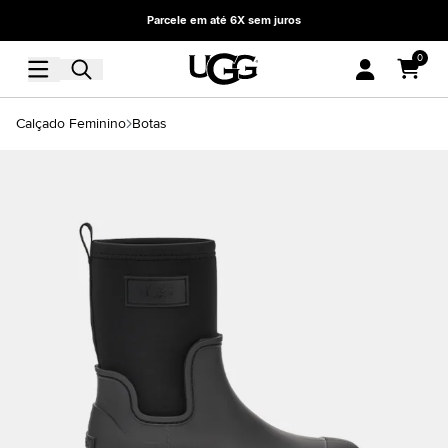
Parcele em até 6X sem juros
0
Calçado Feminino
Botas