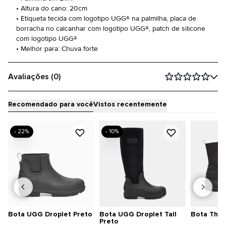
• Altura do cano: 20cm
• Etiqueta tecida com logotipo UGG® na palmilha, placa de
borracha no calcanhar com logotipo UGG®, patch de silicone
com logotipo UGG®
• Melhor para: Chuva forte
Avaliações (0)
Recomendado para você
Vistos recentemente
- 22%
- 10%
Bota UGG Droplet Preto
Bota UGG Droplet Tall
Bota The 
Preto