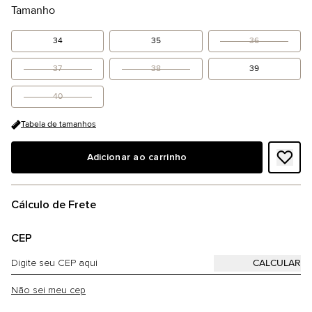
Tamanho
34
35
36
37
38
39
40
Tabela de tamanhos
Adicionar ao carrinho
Cálculo de Frete
CEP
Não sei meu cep