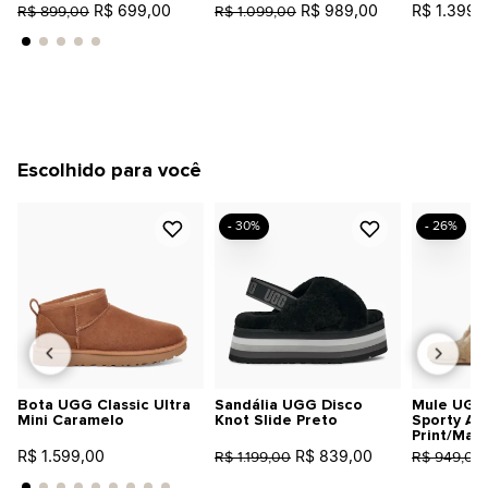
R$ 699,00
R$ 989,00
R$ 1.399,
R$ 899,00
R$ 1.099,00
Escolhido para você
- 30%
- 26%
Bota UGG Classic Ultra
Sandália UGG Disco
Mule UGG 
Mini Caramelo
Knot Slide Preto
Sporty An
Print/Mar
R$ 1.599,00
R$ 839,00
R$ 1.199,00
R$ 949,00