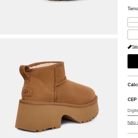
Tam
Tab
Cálc
CEP
Não 