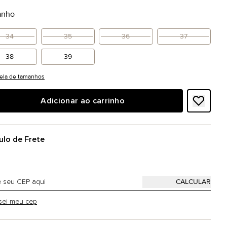
anho
34
35
36
37
38
39
ela de tamanhos
Adicionar ao carrinho
ulo de Frete
sei meu cep