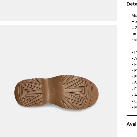
Deta
Me
He
UG
um
sal
• 
• 
• 
• 
• 
• 
• 
• 
• 
• 
Aval