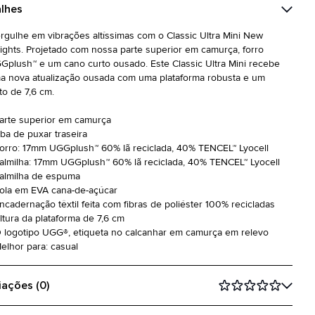
lhes
rgulhe em vibrações altíssimas com o Classic Ultra Mini New
ights. Projetado com nossa parte superior em camurça, forro
Gplush™ e um cano curto ousado. Este Classic Ultra Mini recebe
a nova atualização ousada com uma plataforma robusta e um
to de 7,6 cm.
Parte superior em camurça
Aba de puxar traseira
Forro: 17mm UGGplush™ 60% lã reciclada, 40% TENCEL™ Lyocell
Palmilha: 17mm UGGplush™ 60% lã reciclada, 40% TENCEL™ Lyocell
Palmilha de espuma
Sola em EVA cana-de-açúcar
Encadernação têxtil feita com fibras de poliéster 100% recicladas
Altura da plataforma de 7,6 cm
O logotipo UGG®, etiqueta no calcanhar em camurça em relevo
Melhor para: casual
iações (0)