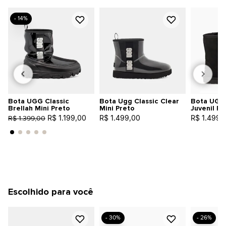
- 14%
Bota UGG Classic
Bota Ugg Classic Clear
Bota UGG C
Brellah Mini Preto
Mini Preto
Juvenil Pr
R$ 1.199,00
R$ 1.499,00
R$ 1.499,
R$ 1.399,00
Escolhido para você
- 30%
- 26%