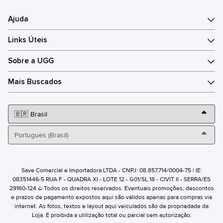
Ajuda
Links Úteis
Sobre a UGG
Mais Buscados
Save Comercial e Importadora LTDA - CNPJ: 08.857.714/0004-75 | IE:
08351446-5 RUA F - QUADRA XI - LOTE 12 - G01/SL 18 - CIVIT II - SERRA/ES
29160-124 © Todos os direitos reservados. Eventuais promoções, descontos
e prazos de pagamento expostos aqui são válidos apenas para compras via
internet. As fotos, textos e layout aqui veiculados são de propriedade da
Loja. É proibida a utilização total ou parcial sem autorização.