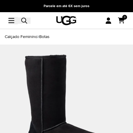
Parcele em até 6X sem juros
0
Calçado Feminino
Botas