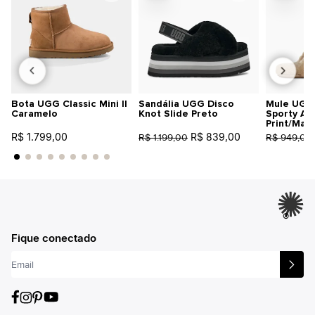
Bota UGG Classic Mini II
Sandália UGG Disco
Mule UGG 
Caramelo
Knot Slide Preto
Sporty An
Print/Mar
R$ 1.799,00
R$ 839,00
R$ 1.199,00
R$ 949,00
®
Fique conectado