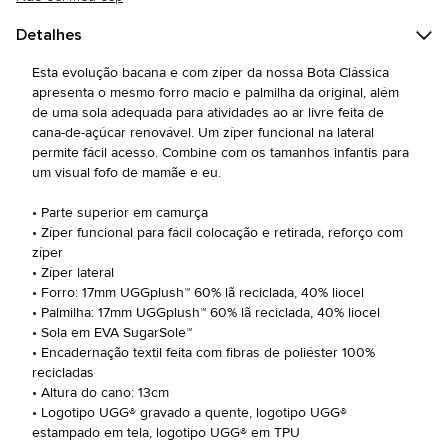
Detalhes
Esta evolução bacana e com zíper da nossa Bota Clássica
apresenta o mesmo forro macio e palmilha da original, além
de uma sola adequada para atividades ao ar livre feita de
cana-de-açúcar renovável. Um zíper funcional na lateral
permite fácil acesso. Combine com os tamanhos infantis para
um visual fofo de mamãe e eu.
• Parte superior em camurça
• Zíper funcional para fácil colocação e retirada, reforço com
zíper
• Zíper lateral
• Forro: 17mm UGGplush™ 60% lã reciclada, 40% liocel
• Palmilha: 17mm UGGplush™ 60% lã reciclada, 40% liocel
• Sola em EVA SugarSole™
• Encadernação têxtil feita com fibras de poliéster 100%
recicladas
• Altura do cano: 13cm
• Logotipo UGG® gravado a quente, logotipo UGG®
estampado em tela, logotipo UGG® em TPU