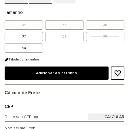
Tamanho
34
35
36
37
38
39
40
Tabela de tamanhos
Adicionar ao carrinho
Cálculo de Frete
CEP
Não sei meu cep