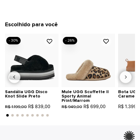
Escolhido para você
- 30%
- 26%
Sandália UGG Disco
Mule UGG Scuffette II
Bota UGG 
Knot Slide Preto
Sporty Animal
Caramelo
Print/Marrom
R$ 839,00
R$ 699,00
R$ 1.399,
R$ 1.199,00
R$ 949,00