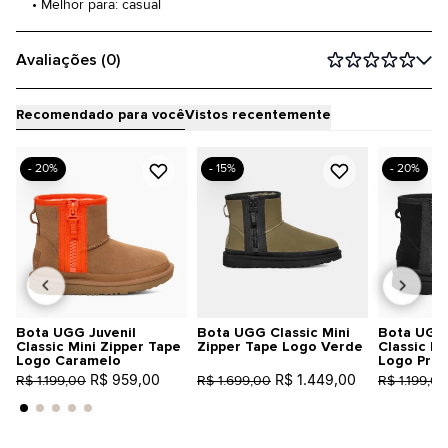
• Melhor para: casual
Avaliações (0)
Recomendado para você
Vistos recentemente
- 20%
- 15%
- 20%
Bota UGG Juvenil
Bota UGG Classic Mini
Bota UGG 
Classic Mini Zipper Tape
Zipper Tape Logo Verde
Classic Mi
Logo Caramelo
Logo Pret
R$ 959,00
R$ 1.449,00
R$ 1.199,00
R$ 1.699,00
R$ 1.199,00