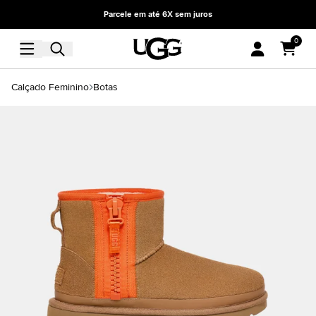
Parcele em até 6X sem juros
0
Calçado Feminino
Botas