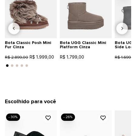
Bota Classic Posh Mini
Bota UGG Classic Mini
Bota UGG 
Fur Cinza
Platform Cinza
Side Logo 
R$ 1.999,00
R$ 1.799,00
R$ 2.899,00
R$ 1.699,0
Escolhido para você
- 30%
- 26%