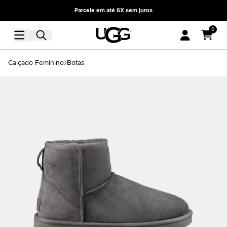
Parcele em até 6X sem juros
0
Calçado Feminino
Botas