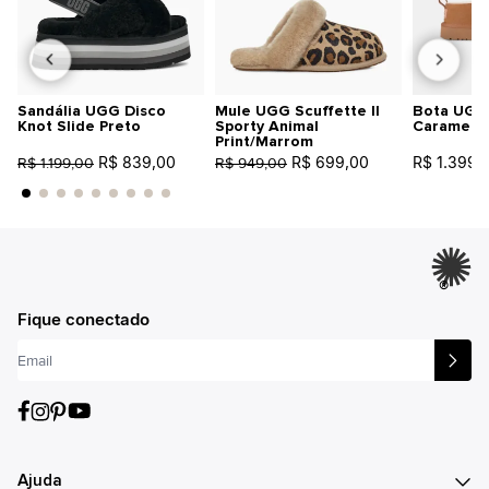
Sandália UGG Disco
Mule UGG Scuffette II
Bota UGG 
Knot Slide Preto
Sporty Animal
Caramelo
Print/Marrom
R$ 839,00
R$ 699,00
R$ 1.399,
R$ 1.199,00
R$ 949,00
®
Fique conectado
Ajuda