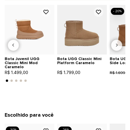
- 20%
Bota Juvenil UGG
Bota UGG Classic Mini
Bota UGG 
Classic Mini Mod
Platform Caramelo
Side Logo
Caramelo
R$ 1.499,00
R$ 1.799,00
R$ 1.699,0
Escolhido para você
- 30%
- 26%