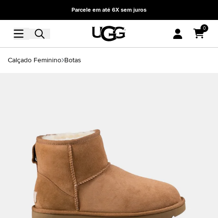
Parcele em até 6X sem juros
0
Calçado Feminino
Botas