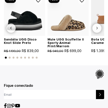
Sandália UGG Disco
Mule UGG Scuffette II
Bota UGG 
Knot Slide Preto
Sporty Animal
Caramelo
Print/Marrom
R$ 839,00
R$ 699,00
R$ 1.399,
R$ 1.199,00
R$ 949,00
®
Fique conectado