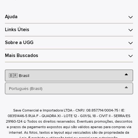
Ajuda
Links Úteis
Sobre a UGG
Mais Buscados
Save Comercial e Importadora LTDA - CNPJ: 08.857.714/0004-75 | IE:
08351446-5 RUA F - QUADRA XI - LOTE 12 - G01/SL 18 - CIVIT II - SERRA/ES
29160-124 © Todos os direitos reservados. Eventuais promoções, descontos
e prazos de pagamento expostos aqui são válidos apenas para compras via
internet. As fotos, textos e layout aqui veiculados são de propriedade da