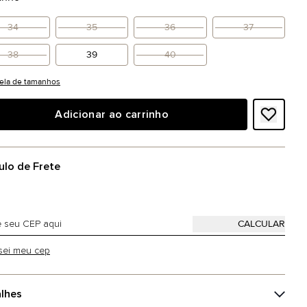
34
35
36
37
38
39
40
ela de tamanhos
Adicionar ao carrinho
ulo de Frete
sei meu cep
lhes