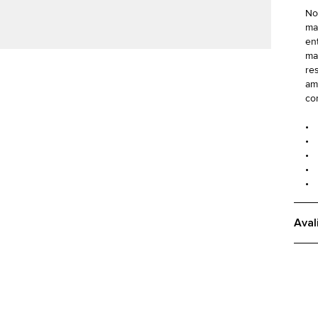
No
ma
en
ma
re
am
co
• 
• 
• 
• 
• 
Aval