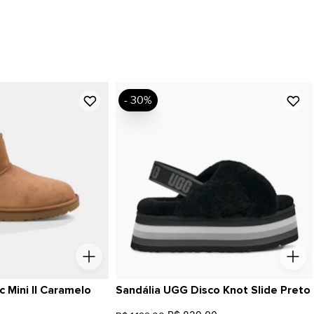
- 30%
 Mini II Caramelo
Sandália UGG Disco Knot Slide Preto