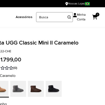
Nossas Lojas
Minha
0
Acessórios
Conta
a UGG Classic Mini II Caramelo
222-CHE
 1.799,00
(0)
 Caramelo
anho