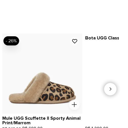
Bota UGG Classic M
- 26%
Mule UGG Scuffette II Sporty Animal
Print/Marrom