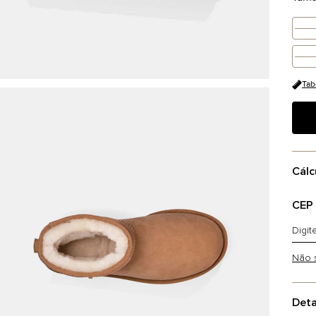
Tab
Cálc
CEP
Não 
Deta