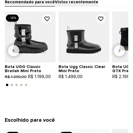
Recomendado para você
Vistos recentemente
- 14%
Bota UGG Classic
Bota Ugg Classic Clear
Bota UGG 
Brellah Mini Preto
Mini Preto
GTX Pret
R$ 1.199,00
R$ 1.499,00
R$ 2.199,
R$ 1.399,00
Escolhido para você