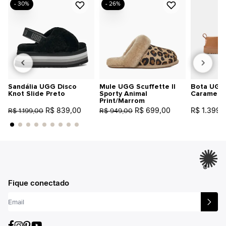
- 30%
- 26%
Sandália UGG Disco
Mule UGG Scuffette II
Bota UGG 
Knot Slide Preto
Sporty Animal
Caramelo
Print/Marrom
R$ 839,00
R$ 699,00
R$ 1.399,
R$ 1.199,00
R$ 949,00
®
Fique conectado