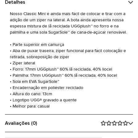
Detalhes
Nosso Classic Mini é ainda mais fácil de colocar e tirar com a
adição de um zíper na lateral. A bota ainda apresenta nossa
espessa mistura de lã reciclada UGGplush™ no forro e na
palmilha e uma sola SugarSole™ de cana-de-açúcar renovável.
• Parte superior em camurça
• Aba de puxar traseira, zíper funcional para fácil colocação e
retirada, sobreposição de zíper
• Zíper lateral
• Forro: 17mm UGGplush™ 60% lã reciclada, 40% liocel
• Palmilha: 17mm UGGplush™ 60% lã reciclada, 40% liocel
• Sola em EVA SugarSole™
• Encadernação em poliéster reciclado
• Altura do cano: 13cm
• Logotipo UGG® gravado a quente
• Melhor para: casual
Avaliações (0)