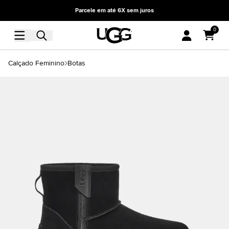
Parcele em até 6X sem juros
0
Calçado Feminino
Botas