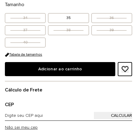
Tamanho
34
35
36
37
38
39
40
Tabela de tamanhos
Adicionar ao carrinho
Cálculo de Frete
CEP
Não sei meu cep