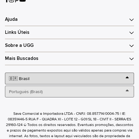
Ajuda
Links Úteis
Sobre a UGG
Mais Buscados
Save Comercial e Importadora LTDA - CNPJ: 08.857.714/0004-75 | IE:
08351446-5 RUA F - QUADRA XI - LOTE 12 - G01/SL 18 - CIVIT II - SERRA/ES
29160-124 © Todos os direitos reservados. Eventuais promoções, descontos
e prazos de pagamento expostos aqui são válidos apenas para compras via
internet. As fotos, textos e layout aqui veiculados são de propriedade da