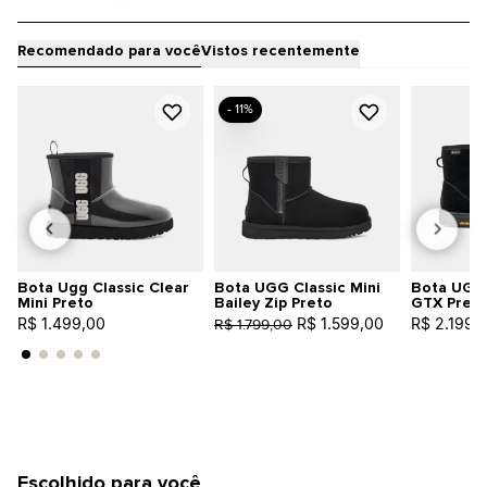
Recomendado para você
Vistos recentemente
- 11%
Bota Ugg Classic Clear
Bota UGG Classic Mini
Bota UGG 
Mini Preto
Bailey Zip Preto
GTX Pret
R$ 1.499,00
R$ 1.599,00
R$ 2.199,
R$ 1.799,00
Escolhido para você