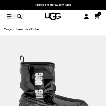
Parcele em até 6X sem juros
0
Calçado Feminino
Botas