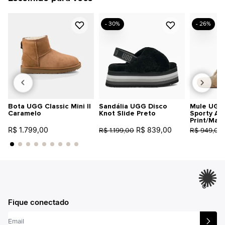
- 30%
- 26%
Bota UGG Classic Mini II
Sandália UGG Disco
Mule UGG 
Caramelo
Knot Slide Preto
Sporty An
Print/Mar
R$ 1.799,00
R$ 839,00
R$ 1.199,00
R$ 949,00
®
Fique conectado