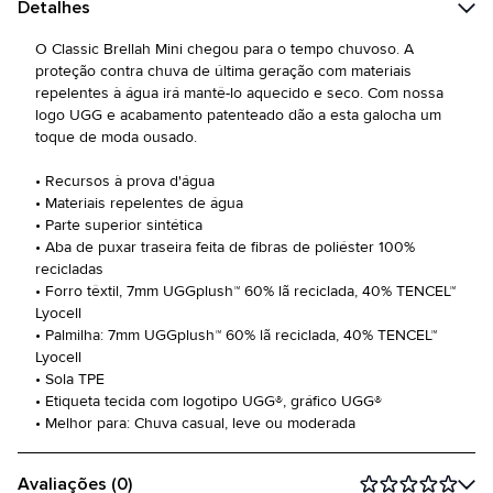
Detalhes
O Classic Brellah Mini chegou para o tempo chuvoso. A
proteção contra chuva de última geração com materiais
repelentes à água irá mantê-lo aquecido e seco. Com nossa
logo UGG e acabamento patenteado dão a esta galocha um
toque de moda ousado.
• Recursos à prova d'água
• Materiais repelentes de água
• Parte superior sintética
• Aba de puxar traseira feita de fibras de poliéster 100%
recicladas
• Forro têxtil, 7mm UGGplush™ 60% lã reciclada, 40% TENCEL™
Lyocell
• Palmilha: 7mm UGGplush™ 60% lã reciclada, 40% TENCEL™
Lyocell
• Sola TPE
• Etiqueta tecida com logotipo UGG®, gráfico UGG®
• Melhor para: Chuva casual, leve ou moderada
Avaliações (0)