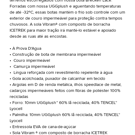
terrenos escorregadios com nossa bota Brecken Lace.
Forradas com nossa UGGplush e aguentando temperaturas
de até -32ºC, essas botas mantêm o frio sob controle com um
exterior de couro impermeável para proteção contra tempos
chuvosos. A sola Vibram® com composto de borracha
ICETREK para maior tração irá mantê-lo estável e apoiado
desde as ruas até as encostas.
• À Prova D'Agua
• Construção de bota de membrana impermeável
• Couro impermeável
• Camurça impermeável
• Língua reforçada com revestimento repelente à água
• Gola acolchoada, puxador de calcanhar em tecido
• Argolas em D de renda metálica, ilhós speedlace de metal,
cadarços impermeáveis feitos com fibras de poliéster 100%
recicladas
• Forro: 10mm UGGplush™ 60% lã reciclada, 40% TENCEL™
Lyocell
• Palmilha: 10mm UGGplush 60% lã reciclada, 40% TENCEL™
Lyocell
• Entressola EVA de cana-de-açúcar
• Sola Vibram ® com composto de borracha ICETREK