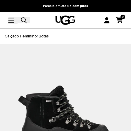
Parcele em até 6X sem juros
0
Calçado Feminino
Botas