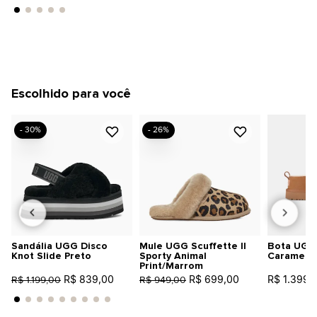
Escolhido para você
- 30%
- 26%
Sandália UGG Disco
Mule UGG Scuffette II
Bota UGG 
Knot Slide Preto
Sporty Animal
Caramelo
Print/Marrom
R$ 839,00
R$ 699,00
R$ 1.399,
R$ 1.199,00
R$ 949,00