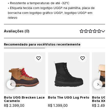
• Resistente a temperaturas de até -32°C
• Etiqueta tecida com logotipo UGG® na palmilha, placa de
borracha com logotipo gráfico UGG®, logotipo UGG® em
relevo
Avaliações (0)
Recomendado para você
Vistos recentemente
Bota UGG Brecken Lace
Bota The UGG Lug Preto
Bota UGG
Caramelo
Bota XXV
R$ 2.399,00
R$ 1.399,00
R$ 2.499,