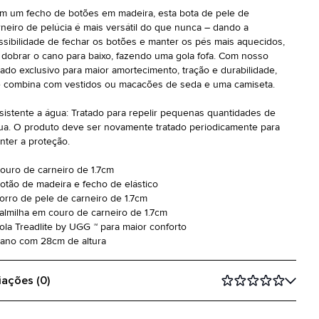
m um fecho de botões em madeira, esta bota de pele de
rneiro de pelúcia é mais versátil do que nunca – dando a
ssibilidade de fechar os botões e manter os pés mais aquecidos,
 dobrar o cano para baixo, fazendo uma gola fofa. Com nosso
lado exclusivo para maior amortecimento, tração e durabilidade,
e combina com vestidos ou macacões de seda e uma camiseta.
sistente a água: Tratado para repelir pequenas quantidades de
ua. O produto deve ser novamente tratado periodicamente para
nter a proteção.
Couro de carneiro de 1.7cm
Botão de madeira e fecho de elástico
Forro de pele de carneiro de 1.7cm
Palmilha em couro de carneiro de 1.7cm
Sola Treadlite by UGG ™ para maior conforto
Cano com 28cm de altura
iações (0)