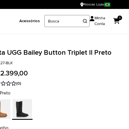
Nossas Lojas
Minha
0
Acessórios
Conta
a UGG Bailey Button Triplet II Preto
227-BLK
 2.399,00
(0)
 Preto
anho