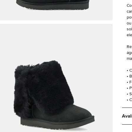
Co
ca
po
ou
so
el
Re
ág
ma
• 
• 
• 
• 
• 
• 
Aval