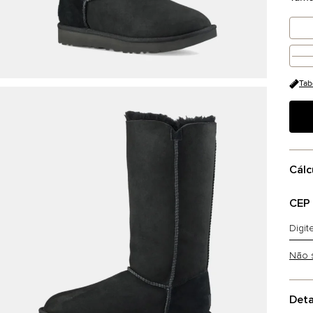
Tab
Cálc
CEP
Não 
Deta