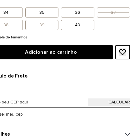
34
35
36
37
38
39
40
ela de tamanhos
Adicionar ao carrinho
ulo de Frete
sei meu cep
lhes