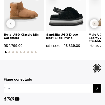
Bota UGG Classic Mini II
Sandália UGG Disco
Mule UGG 
Caramelo
Knot Slide Preto
Sporty An
Print/Mar
R$ 1.799,00
R$ 839,00
R$ 1.199,00
R$ 949,00
®
Fique conectado