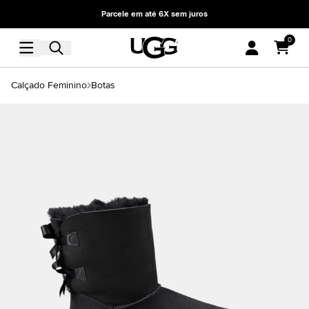
Parcele em até 6X sem juros
0
Calçado Feminino
Botas