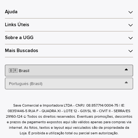
Ajuda
Links Úteis
Sobre a UGG
Mais Buscados
Save Comercial e Importadora LTDA - CNPJ: 08.857.714/0004-75 | IE:
08351446-5 RUA F - QUADRA XI - LOTE 12 - G01/SL 18 - CIVIT II - SERRA/ES
29160-124 © Todos os direitos reservados. Eventuais promoções, descontos
e prazos de pagamento expostos aqui são válidos apenas para compras via
internet. As fotos, textos e layout aqui veiculados são de propriedade da
Loja. É proibida a utilização total ou parcial sem autorização.