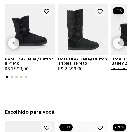
- 11%
Bota UGG Bailey Button
Bota UGG Bailey Button
Bota UGG 
II Preto
Triplet II Preto
Bailey Zip
R$ 1.999,00
R$ 2.399,00
R$ 1.799,0
Escolhido para você
- 30%
- 26%