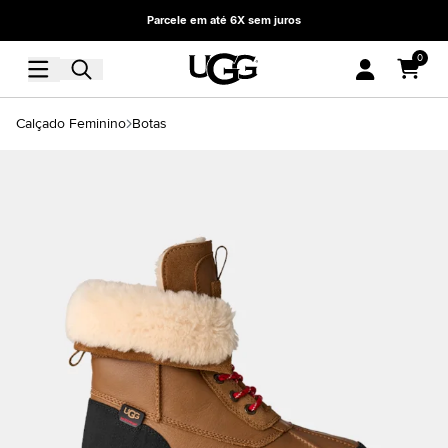
Parcele em até 6X sem juros
0
Calçado Feminino
Botas