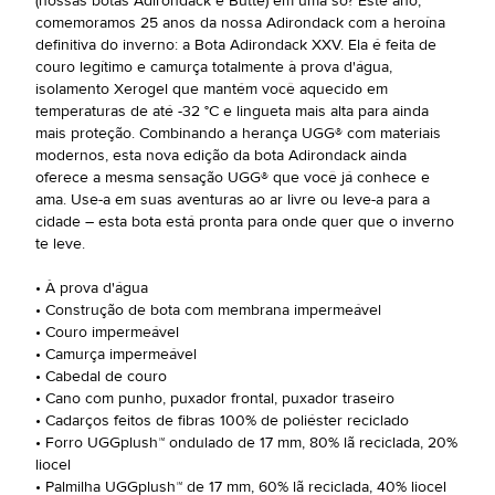
(nossas botas Adirondack e Butte) em uma só? Este ano,
comemoramos 25 anos da nossa Adirondack com a heroína
definitiva do inverno: a Bota Adirondack XXV. Ela é feita de
couro legítimo e camurça totalmente à prova d'água,
isolamento Xerogel que mantém você aquecido em
temperaturas de até -32 °C e lingueta mais alta para ainda
mais proteção. Combinando a herança UGG® com materiais
modernos, esta nova edição da bota Adirondack ainda
oferece a mesma sensação UGG® que você já conhece e
ama. Use-a em suas aventuras ao ar livre ou leve-a para a
cidade – esta bota está pronta para onde quer que o inverno
te leve.
• À prova d'água
• Construção de bota com membrana impermeável
• Couro impermeável
• Camurça impermeável
• Cabedal de couro
• Cano com punho, puxador frontal, puxador traseiro
• Cadarços feitos de fibras 100% de poliéster reciclado
• Forro UGGplush™ ondulado de 17 mm, 80% lã reciclada, 20%
liocel
• Palmilha UGGplush™ de 17 mm, 60% lã reciclada, 40% liocel