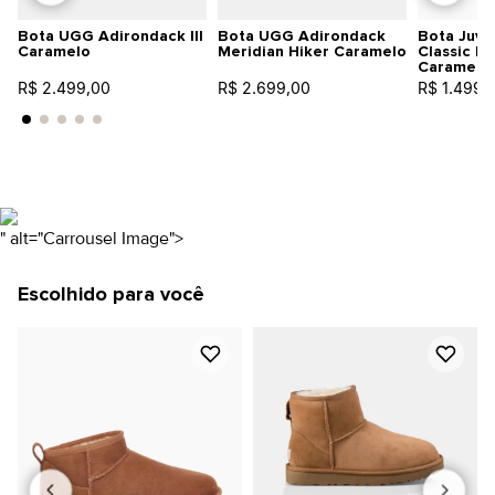
Bota UGG Adirondack III
Bota UGG Adirondack
Bota Juve
Caramelo
Meridian Hiker Caramelo
Classic M
Caramelo
R$ 2.499,00
R$ 2.699,00
R$ 1.499,
" alt="Carrousel Image">
Escolhido para você