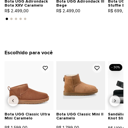
Bota UGG Adirondack
Bota UGG Adirondack III
Bota UGG 
Bota XXV Caramelo
Bege
Stuffie B
R$ 2.499,00
R$ 2.499,00
R$ 699,0
Escolhido para você
- 30%
Bota UGG Classic Ultra
Bota UGG Classic Mini II
Sandália 
Mini Caramelo
Caramelo
Knot Slid
R$ 1.599,00
R$ 1.799,00
R$ 1.199,00