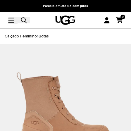
Parcele em até 6X sem juros
0
Calçado Feminino
Botas