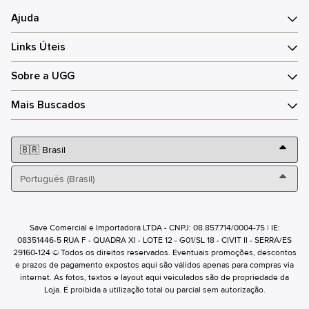
Ajuda
Links Úteis
Sobre a UGG
Mais Buscados
Save Comercial e Importadora LTDA - CNPJ: 08.857.714/0004-75 | IE:
08351446-5 RUA F - QUADRA XI - LOTE 12 - G01/SL 18 - CIVIT II - SERRA/ES
29160-124 © Todos os direitos reservados. Eventuais promoções, descontos
e prazos de pagamento expostos aqui são válidos apenas para compras via
internet. As fotos, textos e layout aqui veiculados são de propriedade da
Loja. É proibida a utilização total ou parcial sem autorização.