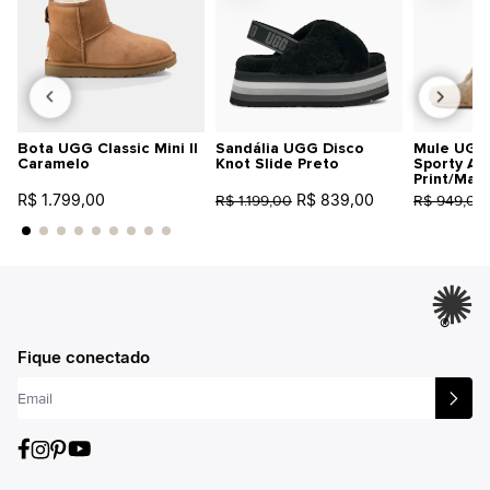
Bota UGG Classic Mini II
Sandália UGG Disco
Mule UGG 
Caramelo
Knot Slide Preto
Sporty An
Print/Mar
R$ 1.799,00
R$ 839,00
R$ 1.199,00
R$ 949,00
®
Fique conectado