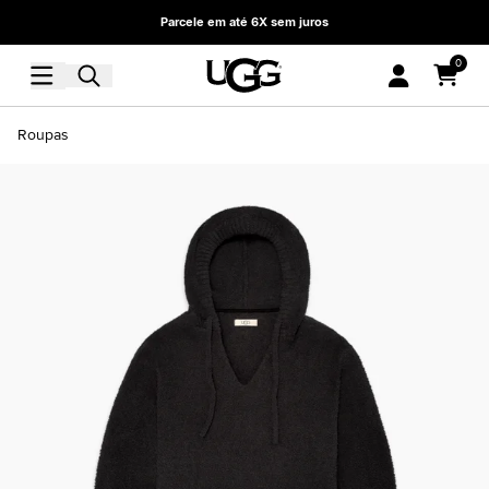
Parcele em até 6X sem juros
0
Roupas