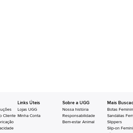
Links Úteis
Sobre a UGG
Mais Busca
luções
Lojas UGG
Nossa história
Botas Femini
o Cliente
Minha Conta
Responsabilidade
Sandálias Fem
bricação
Bem-estar Animal
Slippers
vacidade
Slip-on Femin