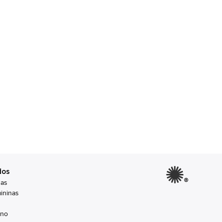
dos
®
nas
ininas
ino